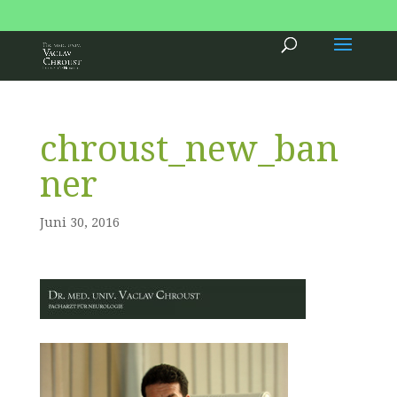
.
chroust_new_ban
ner
Juni 30, 2016