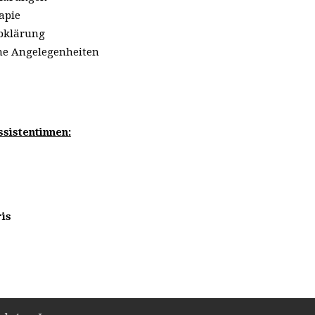
apie
bklärung
he Angelegenheiten
sistentinnen:
ris