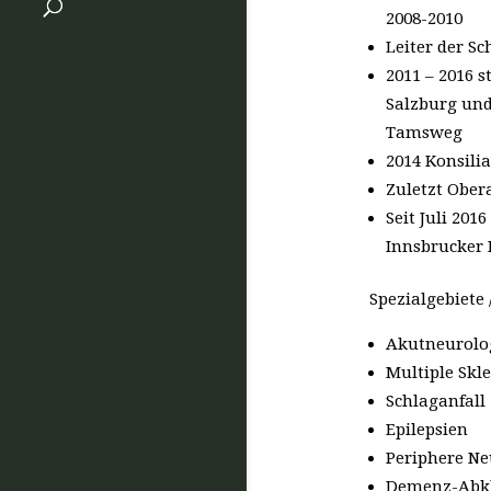
2008-2010
Leiter der Sc
2011 – 2016 
Salzburg und
Tamsweg
2014 Konsili
Zuletzt Obera
Seit Juli 201
Innsbrucker 
Spezialgebiete 
Akutneurolo
Multiple Skl
Schlaganfall
Epilepsien
Periphere Ne
Demenz-Abk