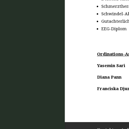
Schmerzther
Schwindel-A
Gutachterlic
EEG-Diplom
Ordinations-As
Yasemin Sari
Diana Pann
Franciska Dju