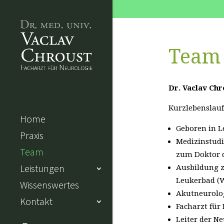
.
Team
Dr. Vaclav Chr
Kurzlebenslauf
Home
Geboren in L
Praxis
Medizinstudi
Team
zum Doktor d
Leistungen
Ausbildung z
Leukerbad (W
Wissenswertes
Akutneurolog
Kontakt
Facharzt für 
Leiter der N